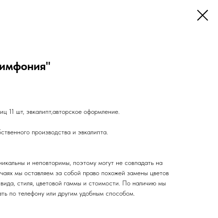
симфония"
иц 11 шт, эвкалипт,авторское оформление.
ственного производства и эвкалипта.
никальны и неповторимы, поэтому могут не совпадать на
учаях мы оставляем за собой право похожей замены цветов
вида, стиля, цветовой гаммы и стоимости. По наличию мы
ать по телефону или другим удобным способом.