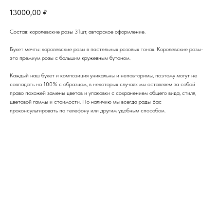
13000,00
₽
Состав: королевские розы 31шт, авторское оформление.
Букет мечты: королевские розы в пастельных розовых тонах. Королевские розы-
это премиум розы с большим кружевным бутоном.
Каждый наш букет и композиция уникальны и неповторимы, поэтому могут не
совпадать на 100% с образцом, в некоторых случаях мы оставляем за собой
право похожей замены цветов и упаковки с сохранением общего вида, стиля,
цветовой гаммы и стоимости. По наличию мы всегда рады Вас
проконсультировать по телефону или другим удобным способом.